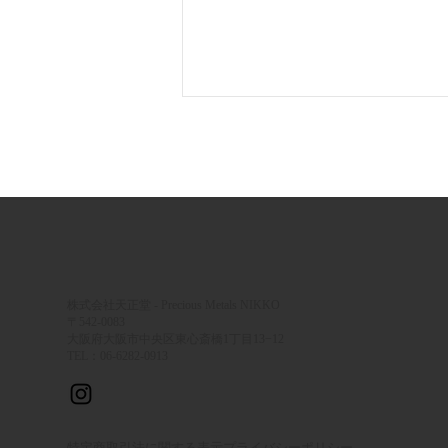
【ロードバイク乗りのお守
株式会社天正堂 - Precious Metals NIKKO
り】ソロライドの「もしも」
〒542-0083
に備える、超軽量で洗練され
大阪府大阪市中央区東心斎橋1丁目13−12
TEL：
06-6282-0913
たIDネックレス『Life Pendant
SONA-e』
特定商取引法に関する表示
プライバシーポリシー