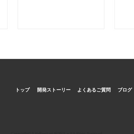
海のアクティビティを楽しむ
「も
トップ
開発ストーリー
よくあるご質問
ブログ
ための安全対策
ーの
い“
を。
Copyright© LifePendant SONA-e All Right Reserved.