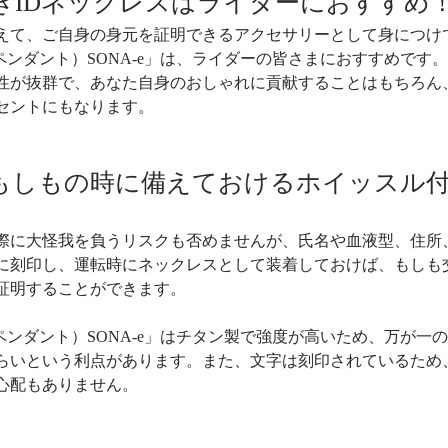
きIDネックレスはライダーにおすすめ
えて、ご自身の身元を証明できるアクセサリーとして身につけ
（ライフペンダント）SONA-e」は、ライダーの皆さまにおすすめで
性が抜群で、あなた自身のおしゃれに貢献することはもちろん
ントにもなります。​​
もしもの時に備えておけるホイッスル付
際に大怪我を負うリスクも否めませんが、氏名や血液型、住所
に刻印し、運転時にネックレスとして装着しておけば、もしも
証明することができます。
（ライフペンダント）SONA-e」はチタン製で強度が高いため、万が
らいという利点があります。また、文字は刻印されているため
心配もありません。