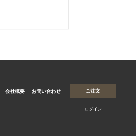
しも」に備えるサーファ
ご注文
会社概要
お問い合わせ
新常識！海でも錆びな
お守りジュエリー”で安心
ログイン